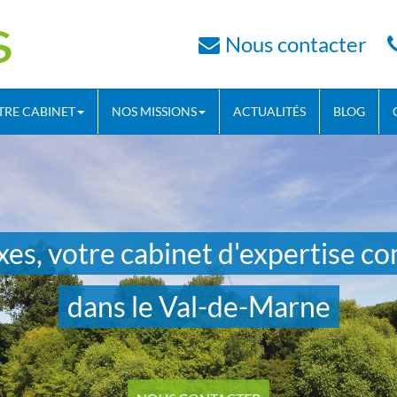
Nous contacter
TRE CABINET
NOS MISSIONS
ACTUALITÉS
BLOG
xes, votre cabinet d'expertise c
dans le Val-de-Marne