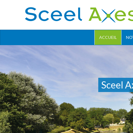
ACCUEIL
NO
Sceel A