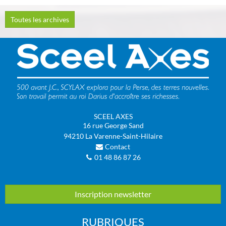
Toutes les archives
SCEEL AXES
16 rue George Sand
94210
La Varenne-Saint-Hilaire
Contact
01 48 86 87 26
Inscription newsletter
RUBRIQUES